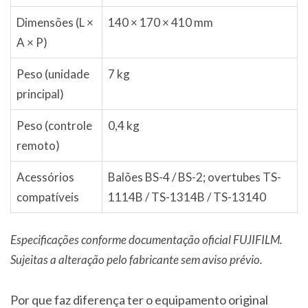
Dimensões (L ×
140 × 170 × 410 mm
A × P)
Peso (unidade
7 kg
principal)
Peso (controle
0,4 kg
remoto)
Acessórios
Balões BS-4 / BS-2; overtubes TS-
compatíveis
1114B / TS-1314B / TS-13140
Especificações conforme documentação oficial FUJIFILM.
Sujeitas a alteração pelo fabricante sem aviso prévio.
Por que faz diferença ter o equipamento original