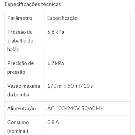
Especificações técnicas
Parâmetro
Especificação
Pressão de
5,6 kPa
trabalho do
balão
Precisão de
± 2 kPa
pressão
Vazão máxima
170 ml ± 50 ml / 10 s
da bomba
Alimentação
AC 100–240V, 50/60 Hz
Consumo
0,8 A
(nominal)