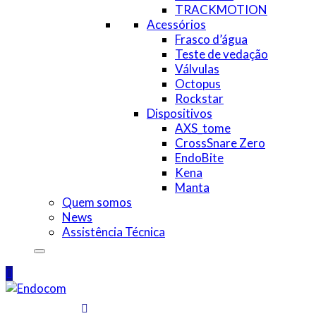
TRACKMOTION
Acessórios
Frasco d’água
Teste de vedação
Válvulas
Octopus
Rockstar
Dispositivos
AXS_tome
CrossSnare Zero
EndoBite
Kena
Manta
Quem somos
News
Assistência Técnica