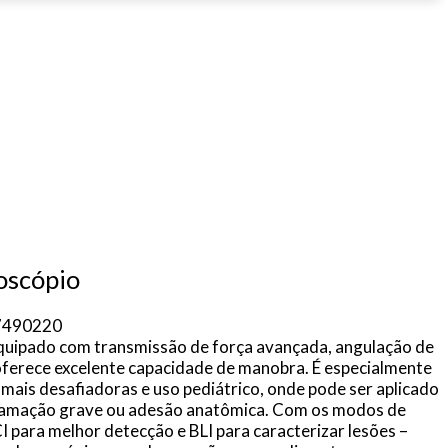
oscópio
17490220
equipado com transmissão de força avançada, angulação de
ferece excelente capacidade de manobra. É especialmente
ais desafiadoras e uso pediátrico, onde pode ser aplicado
flamação grave ou adesão anatômica. Com os modos de
I para melhor detecção e BLI para caracterizar lesões –