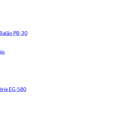
 Balão PB-30
io
érie EG-580