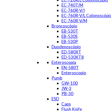
EC-740T/M
EC-760R-V/I
EC-760R-V/L Colonoscópi
EC-760R-V/M
Broncoscópio
EB-530T
EB-530S
EB-530P
Duodenoscópio
ED-580XT
ED-530XT8
Enteroscopia
EN-580T
Enteroscopio
Pumb
GW-100
JW-3
PB-30
ESD
Caps
Flush Knife