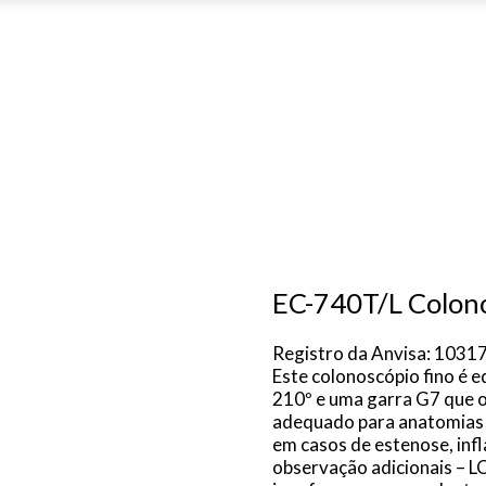
EC-740T/L Colon
Registro da Anvisa: 103
Este colonoscópio fino é 
210º e uma garra G7 que o
adequado para anatomias m
em casos de estenose, in
observação adicionais – LC