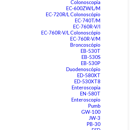
Colonoscopia
EC-600ZW/L/M
EC-720R/L Colonoscópio
EC-740T/M
EC-760R-V/I
EC-760R-V/L Colonoscópio
EC-760R-V/M
Broncoscópio
EB-530T
EB-530S
EB-530P
Duodenoscópio
ED-580XT
ED-530XT8
Enteroscopia
EN-580T
Enteroscopio
Pumb
GW-100
JW-3
PB-30