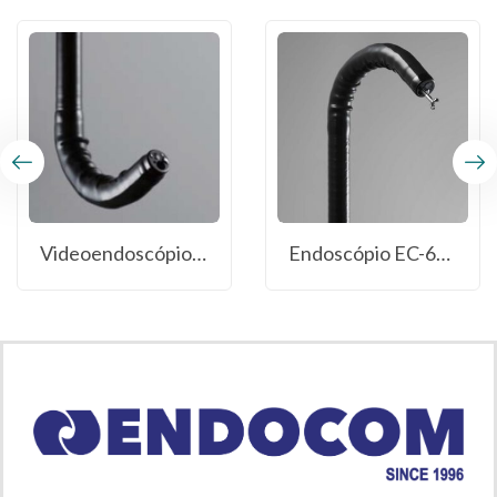
Videoendoscópio EG-L580RD7
Endoscópio EC-600WM/WI/WL